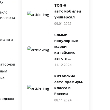
ту
ТОП-6
автомобилей
екло.
универсал
миллиона
09.01.2025
Самые
егаты и
популярные
марки
китайских
авто в ...
иаторной
11.12.2024
вным
Китайские
ние
авто премиум-
класса в
России
переднюю
08.11.2024