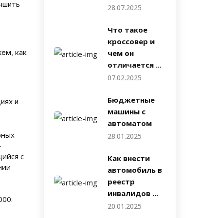
учшить
28.07.2025
Что такое
кроссовер и
ем, как
чем он
отличается ...
07.02.2025
Бюджетные
иях и
машины с
автоматом
рных
28.01.2025
-
щийся с
Как внести
нии
автомобиль в
реестр
инвалидов ...
000.
20.01.2025