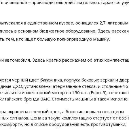
ть очевидное – производитель действительно старается ул
выпускался в единственном кузове, оснащался 2,7-литровым
лилось в основном бюджетное оборудование. Здесь расскаж
ить тем, кто ищет большую полноприводную машину.
ии автомобиля. Здесь кратко расскажем об этих комплектац
ется черный цвет багажника, корпуса боковых зеркал и две
одные ДХО, установлены атермальные стекла, и стольные 16
числится инжекторный мотор на 150 л. с. (Евро-5), сочетаю
китайского бренда BAIC. Стоимость машины в таком исполне
ора окрашена в черный цвет, а боковые зеркала оснащены
ых сигналов. Цена за такую комплектацию стартует от 855 
«Комфорт», но в списке оборудования есть противотуманки,