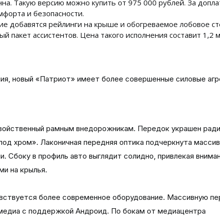
нна. Такую версию можно купить от 975 000 рублей. За допла
форта и безопасности.
е добавятся рейлинги на крыше и обогреваемое лобовое ст
ый пакет ассистентов. Цена такого исполнения составит 1,2 
я, новый «Патриот» имеет более совершенные силовые агр
свойственный рамным внедорожникам. Передок украшен рад
под хром». Лаконичная передняя оптика подчеркнута масси
. Сбоку в профиль авто выглядит солидно, привлекая внима
и на крылья.
 чувствуется более современное оборудование. Массивную 
медиа с поддержкой Андроид. По бокам от медиацентра