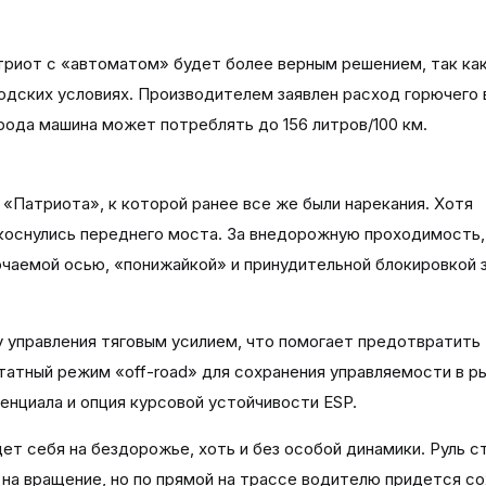
триот с «автоматом» будет более верным решением, так как
дских условиях. Производителем заявлен расход горючего в
орода машина может потреблять до 156 литров/100 км.
«Патриота», к которой ранее все же были нарекания. Хотя
коснулись переднего моста. За внедорожную проходимость, 
ючаемой осью, «понижайкой» и принудительной блокировкой 
 управления тяговым усилием, что помогает предотвратить
татный режим «off-road» для сохранения управляемости в р
енциала и опция курсовой устойчивости ESP.
ет себя на бездорожье, хоть и без особой динамики. Руль с
на вращение, но по прямой на трассе водителю придется с