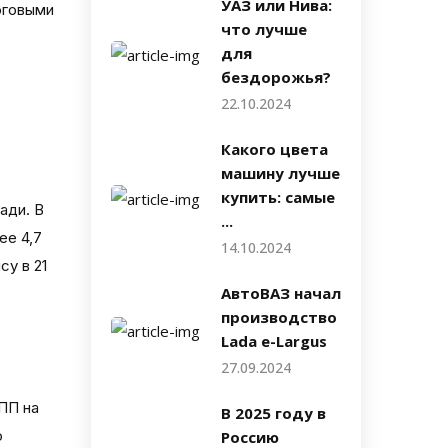
УАЗ или Нива:
оговыми
что лучше
для
бездорожья?
22.10.2024
Какого цвета
машину лучше
купить: самые
ади. В
...
ее 4,7
14.10.2024
су в 21
АвтоВАЗ начал
производство
Lada e-Largus
27.09.2024
ПП на
В 2025 году в
ю
Россию