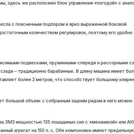
ы, здесь же расположен блок управления «погодой» с анал
есла с поясничным подпором и ярко выраженной боковой
остаточным количеством регулировок, поэтому его удобно
исимыми подвесками, пружинными спереди и рессорными сз
сзади – традиционно барабанные. В длину машина имеет бол
ставляет более 2 метров, что способствует большому клирен
т большой объем: с собранным задним рядом в него можно
ва ЗМЗ мощностью 135 лошадиных сил с «механикой» или АК
нный агрегат на 150 л. с. Обе компоновки имеют предельну