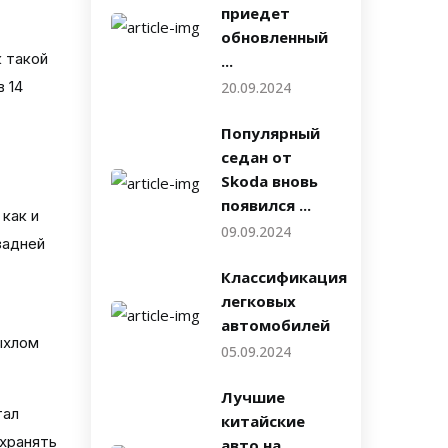
приедет
обновленный
 такой
...
 14
20.09.2024
Популярный
седан от
Skoda вновь
появился ...
как и
09.09.2024
задней
Классификация
легковых
автомобилей
ыхлом
05.09.2024
Лучшие
тал
китайские
охранять
авто на