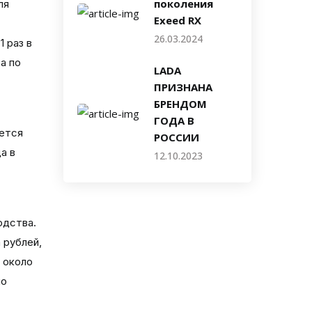
поколения
ля
Exeed RX
26.03.2024
 раз в
а по
LADA
ПРИЗНАНА
БРЕНДОМ
ГОДА В
ается
РОССИИ
а в
12.10.2023
одства.
 рублей,
 около
но