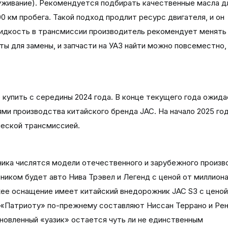
луживание). Рекомендуется подбирать качественные масла д
00 км пробега. Такой подход продлит ресурс двигателя, и он
идкость в трансмиссии производитель рекомендует менять 1
ты для замены, и запчасти на УАЗ найти можно повсеместно, 
купить с середины 2024 года. В конце текущего года ожид
ми производства китайского бренда JAC. На начало 2025 год
ческой трансмиссией.
ика числятся модели отечественного и зарубежного произв
иком будет авто Нива Трэвел и Легенд с ценой от миллиона
жее оснащение имеет китайский внедорожник JAC S3 с ценой
ию «Патриоту» по-прежнему составляют Ниссан Террано и Ре
новленный «уазик» остается чуть ли не единственным