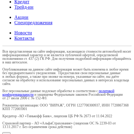
Кредит
Трейд-ин
Акции
Спецпредложения
Новости
Контакты
Вся представленная на сайте информация, касающаяся стоимости автомобилей носит
информационный характер и не является публичной офертой, определяемой
положениями ст. 437 (2) ГК РФ. Для получения подробной информации обращайтесь
в наш автосалон.
Опубликованная на данном сайте информация может быть изменена в любое время
без предварительного уведомления. Предоставляя свои персональные данные
в любых формах, а также при звонке на номера, указанные на сайте, вы даёте
согласие на обработку и использование персональных данных в интересах владельца
сайта.
Все персональные данные подлежат обработке в соответствии с
политикой
конфиденциальности
и защищены Федеральным законом Российской Федерации
от 27 июля 2006 г. № 152-ФЗ.
Реквизиты организации: ООО "ВИРАЖ", ОГРН 1227700300937, ИНН 7720867368
КПП 772001001
Кредитор -АО «Тинькофф Банк», лицензия ЦБ РФ № 2673 от 11.04.2022
Страховой партнер - АО «АльфаСтрахование» (лицензия ОС № 2239-03 от
13.11.2017 г. Без ограничения срока действия)