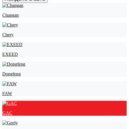
Changan
Chery
EXEED
Dongfeng
FAW
GAC