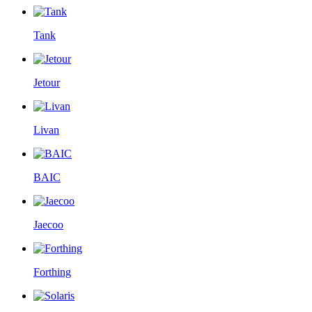
Tank
Jetour
Livan
BAIC
Jaecoo
Forthing