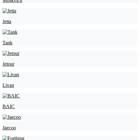
Moskvich
Jetta
Tank
Jetour
Livan
BAIC
Jaecoo