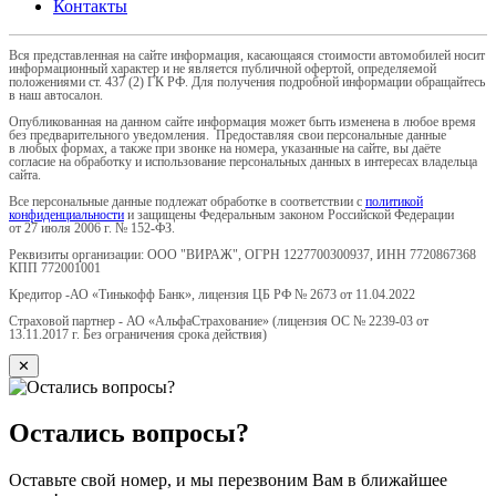
Контакты
Вся представленная на сайте информация, касающаяся стоимости автомобилей носит
информационный характер и не является публичной офертой, определяемой
положениями ст. 437 (2) ГК РФ. Для получения подробной информации обращайтесь
в наш автосалон.
Опубликованная на данном сайте информация может быть изменена в любое время
без предварительного уведомления. Предоставляя свои персональные данные
в любых формах, а также при звонке на номера, указанные на сайте, вы даёте
согласие на обработку и использование персональных данных в интересах владельца
сайта.
Все персональные данные подлежат обработке в соответствии с
политикой
конфиденциальности
и защищены Федеральным законом Российской Федерации
от 27 июля 2006 г. № 152-ФЗ.
Реквизиты организации: ООО "ВИРАЖ", ОГРН 1227700300937, ИНН 7720867368
КПП 772001001
Кредитор -АО «Тинькофф Банк», лицензия ЦБ РФ № 2673 от 11.04.2022
Страховой партнер - АО «АльфаСтрахование» (лицензия ОС № 2239-03 от
13.11.2017 г. Без ограничения срока действия)
✕
Остались вопросы?
Оставьте свой номер, и мы перезвоним Вам в ближайшее