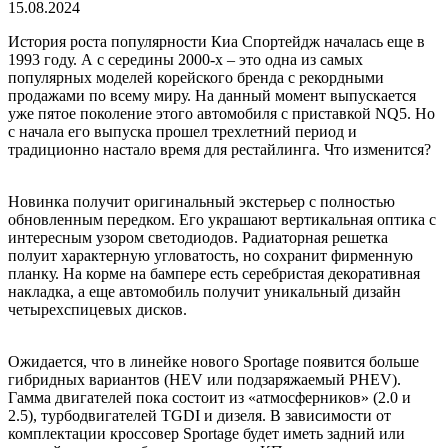
15.08.2024
История роста популярности Киа Спортейдж началась еще в
1993 году. А с середины 2000-х – это одна из самых
популярных моделей корейского бренда с рекордными
продажами по всему миру. На данный момент выпускается
уже пятое поколение этого автомобиля с приставкой NQ5. Но
с начала его выпуска прошел трехлетний период и
традиционно настало время для рестайлинга. Что изменится?
Новинка получит оригинальный экстерьер с полностью
обновленным передком. Его украшают вертикальная оптика с
интересным узором светодиодов. Радиаторная решетка
полуит характерную угловатость, но сохранит фирменную
планку. На корме на бампере есть серебристая декоративная
накладка, а еще автомобиль получит уникальный дизайн
четырехспицевых дисков.
Ожидается, что в линейке нового Sportage появится больше
гибридных вариантов (HEV или подзаряжаемый PHEV).
Гамма двигателей пока состоит из «атмосферников» (2.0 и
2.5), турбодвигателей TGDI и дизеля. В зависимости от
комплектации кроссовер Sportage будет иметь задний или