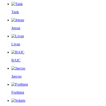
Tank
Jetour
Livan
BAIC
Jaecoo
Forthing