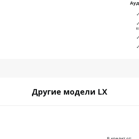
Ау
к
Другие модели LX
В кредит от: