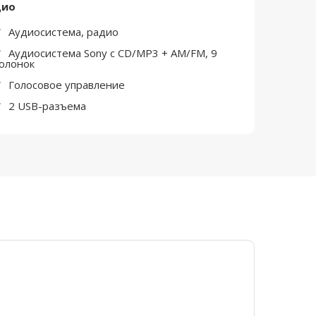
дио
Аудиосистема, радио
Аудиосистема Sony с CD/MP3 + AM/FM, 9
олонок
Голосовое управление
2 USB-разъема
EXEED LX
PRESTIGE PLU