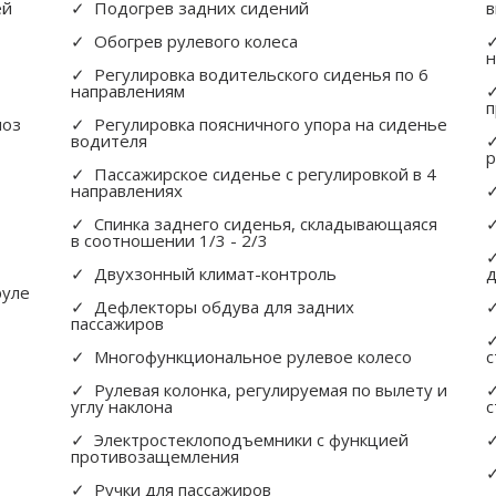
ей
Подогрев задних сидений
в
Обогрев рулевого колеса
н
Регулировка водительского сиденья по 6
направлениям
п
моз
Регулировка поясничного упора на сиденье
водителя
р
Пассажирское сиденье с регулировкой в 4
направлениях
Спинка заднего сиденья, складывающаяся
в соотношении 1/3 - 2/3
Двухзонный климат-контроль
д
руле
Дефлекторы обдува для задних
пассажиров
Многофункциональное рулевое колесо
с
Рулевая колонка, регулируемая по вылету и
углу наклона
с
Электростеклоподъемники с функцией
противозащемления
Ручки для пассажиров