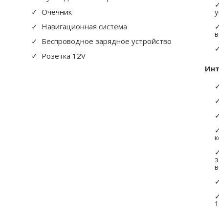
Очечник
у
Навигационная система
в
Беспроводное зарядное устройство
Розетка 12V
Ин
к
з
1