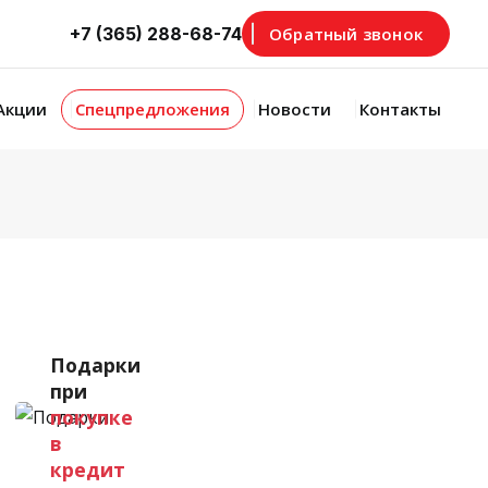
+7 (365) 288-68-74
Обратный звонок
Акции
Спецпредложения
Новости
Контакты
Увеличить
Подарки
при
покупке
в
кредит