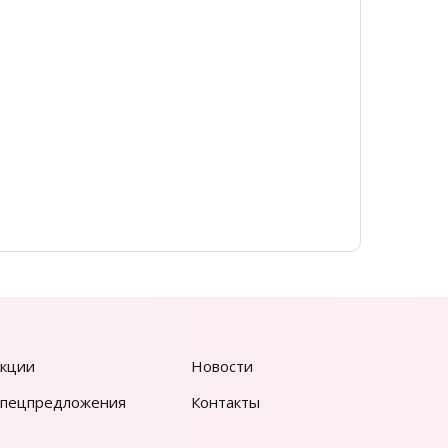
от 2 4
кции
Новости
пецпредложения
Контакты