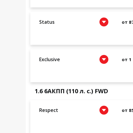
Status
от 8
Exclusive
от 1
1.6 6АКПП (110 л. с.) FWD
Respect
от 8