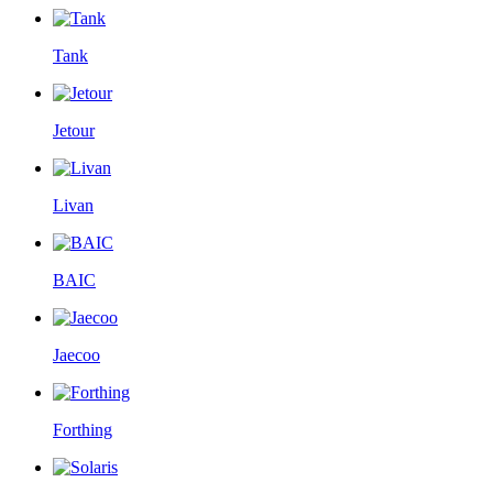
Tank
Jetour
Livan
BAIC
Jaecoo
Forthing