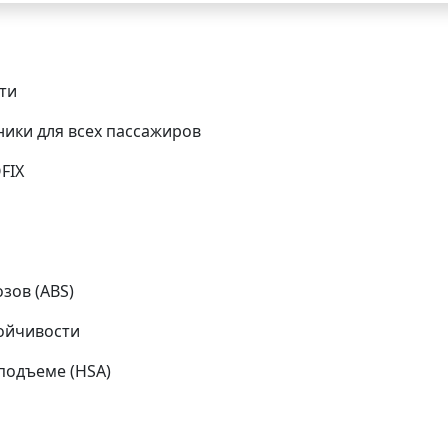
ти
ики для всех пассажиров
FIX
зов (ABS)
тойчивости
подъеме (HSA)