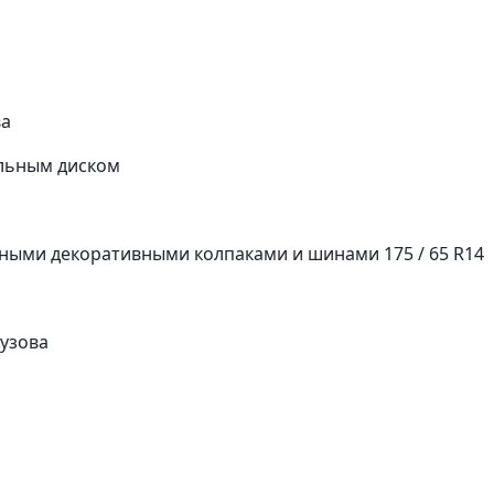
ва
альным диском
рными декоративными колпаками и шинами 175 / 65 R14
кузова