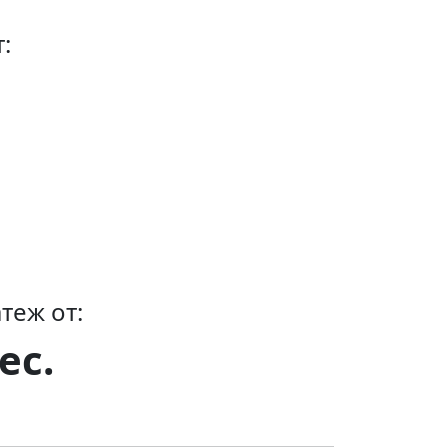
:
теж от:
ес.