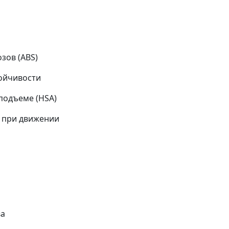
зов (ABS)
тойчивости
подъеме (HSA)
 при движении
ва