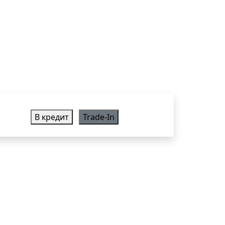
В кредит
Trade-In