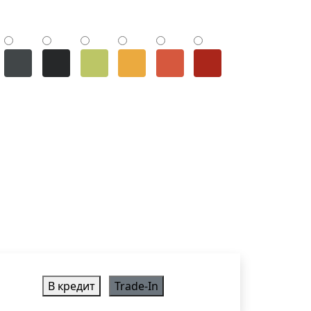
В кредит
Trade-In