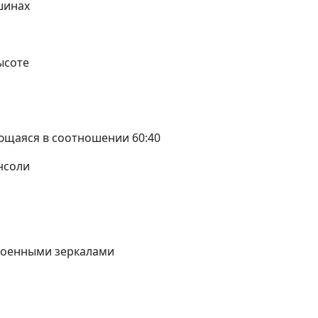
шинах
ысоте
ющаяся в соотношении 60:40
нсоли
роенными зеркалами