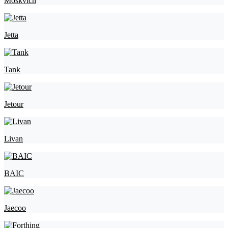
Moskvich
Jetta
Tank
Jetour
Livan
BAIC
Jaecoo