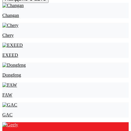
Changan
Chery
EXEED
Dongfeng
FAW
GAC