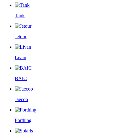
Tank
Jetour
Livan
BAIC
Jaecoo
Forthing