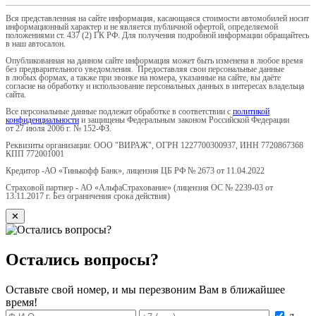
Вся представленная на сайте информация, касающаяся стоимости автомобилей носит
информационный характер и не является публичной офертой, определяемой
положениями ст. 437 (2) ГК РФ. Для получения подробной информации обращайтесь
в наш автосалон.
Опубликованная на данном сайте информация может быть изменена в любое время
без предварительного уведомления. Предоставляя свои персональные данные
в любых формах, а также при звонке на номера, указанные на сайте, вы даёте
согласие на обработку и использование персональных данных в интересах владельца
сайта.
Все персональные данные подлежат обработке в соответствии с
политикой
конфиденциальности
и защищены Федеральным законом Российской Федерации
от 27 июля 2006 г. № 152-ФЗ.
Реквизиты организации: ООО "ВИРАЖ", ОГРН 1227700300937, ИНН 7720867368
КПП 772001001
Кредитор -АО «Тинькофф Банк», лицензия ЦБ РФ № 2673 от 11.04.2022
Страховой партнер - АО «АльфаСтрахование» (лицензия ОС № 2239-03 от
13.11.2017 г. Без ограничения срока действия)
✕
Остались вопросы?
Оставьте свой номер, и мы перезвоним Вам в ближайшее
время!