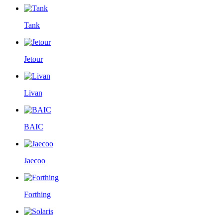
Tank
Jetour
Livan
BAIC
Jaecoo
Forthing