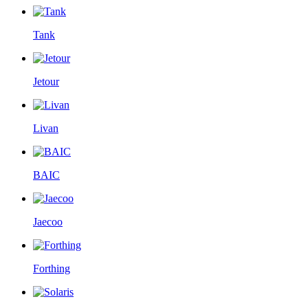
Tank
Jetour
Livan
BAIC
Jaecoo
Forthing