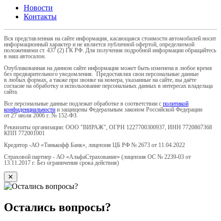
Новости
Контакты
Вся представленная на сайте информация, касающаяся стоимости автомобилей носит
информационный характер и не является публичной офертой, определяемой
положениями ст. 437 (2) ГК РФ. Для получения подробной информации обращайтесь
в наш автосалон.
Опубликованная на данном сайте информация может быть изменена в любое время
без предварительного уведомления. Предоставляя свои персональные данные
в любых формах, а также при звонке на номера, указанные на сайте, вы даёте
согласие на обработку и использование персональных данных в интересах владельца
сайта.
Все персональные данные подлежат обработке в соответствии с
политикой
конфиденциальности
и защищены Федеральным законом Российской Федерации
от 27 июля 2006 г. № 152-ФЗ.
Реквизиты организации: ООО "ВИРАЖ", ОГРН 1227700300937, ИНН 7720867368
КПП 772001001
Кредитор -АО «Тинькофф Банк», лицензия ЦБ РФ № 2673 от 11.04.2022
Страховой партнер - АО «АльфаСтрахование» (лицензия ОС № 2239-03 от
13.11.2017 г. Без ограничения срока действия)
✕
Остались вопросы?