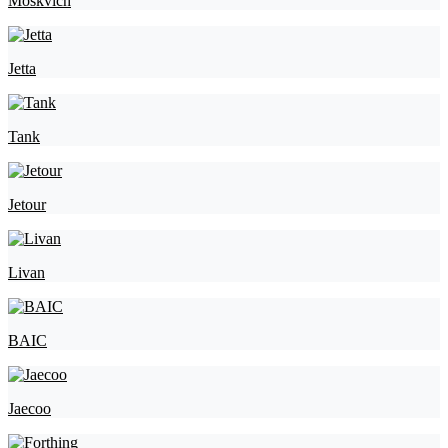
Moskvich
Jetta
Tank
Jetour
Livan
BAIC
Jaecoo