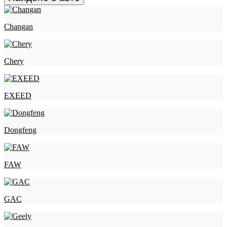
Changan
Chery
EXEED
Dongfeng
FAW
GAC